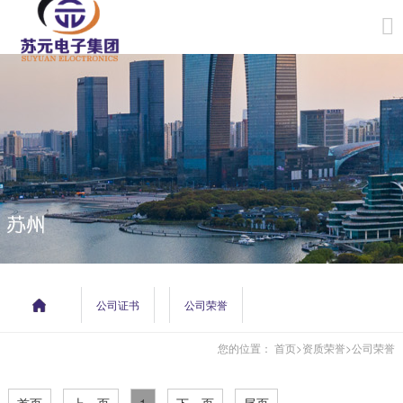
公司证书
公司荣誉
您的位置：
首页
>
资质荣誉
>
公司荣誉
首页
上一页
1
下一页
尾页